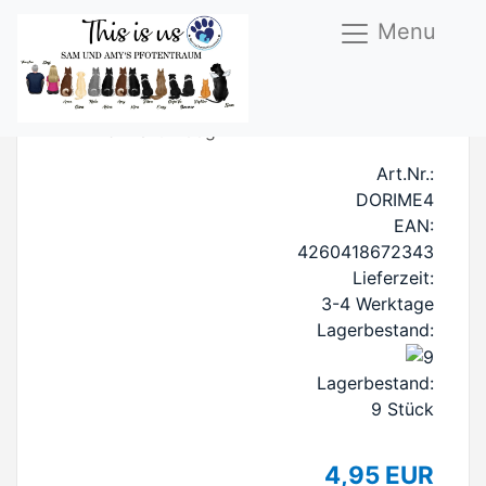
Menu
FM Rind Menü 400g
Art.Nr.:
DORIME4
EAN:
4260418672343
Lieferzeit:
3-4 Werktage
Lagerbestand:
Lagerbestand:
9
Stück
4,95 EUR