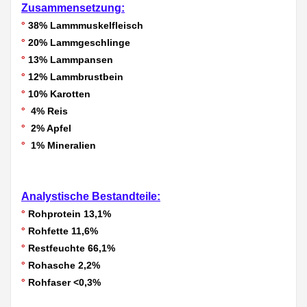
Zusammensetzung:
°
38% Lammmuskelfleisch
°
20% Lammgeschlinge
°
13% Lammpansen
°
12% Lammbrustbein
°
10% Karotten
°
4% Reis
°
2% Apfel
°
1% Mineralien
Analystische Bestandteile:
°
Rohprotein 13,1%
°
Rohfette 11,6%
°
Restfeuchte 66,1%
°
Rohasche 2,2%
°
Rohfaser <0,3%