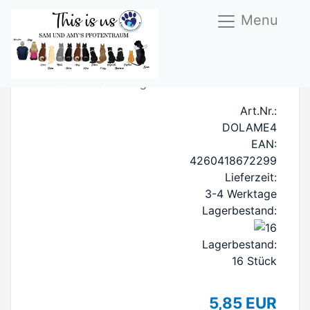
Menu
FM Lamm Menü 400g
Art.Nr.:
DOLAME4
EAN:
4260418672299
Lieferzeit:
3-4 Werktage
Lagerbestand:
Lagerbestand:
16
Stück
5,85 EUR