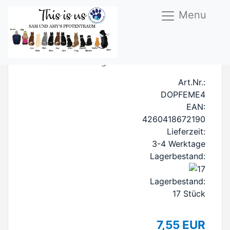
Menu
FM Pferd Menü 400g
Art.Nr.:
DOPFEME4
EAN:
4260418672190
Lieferzeit:
3-4 Werktage
Lagerbestand:
Lagerbestand:
17
Stück
7,55 EUR