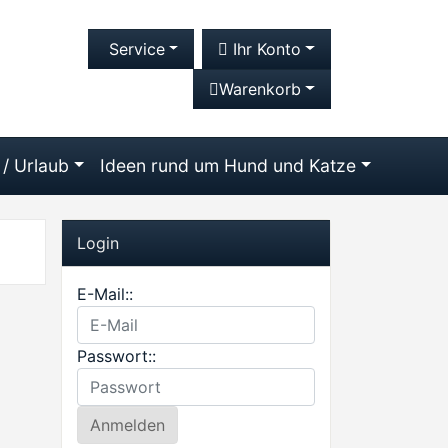
Service
Ihr Konto
Warenkorb
 / Urlaub
Ideen rund um Hund und Katze
Login
E-Mail::
Passwort::