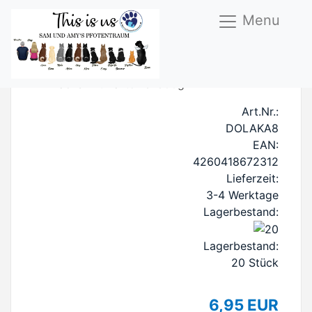
Menu
FM Lachs mit Kartoffel 800g
Art.Nr.:
DOLAKA8
EAN:
4260418672312
Lieferzeit:
3-4 Werktage
Lagerbestand:
Lagerbestand:
20
Stück
6,95 EUR