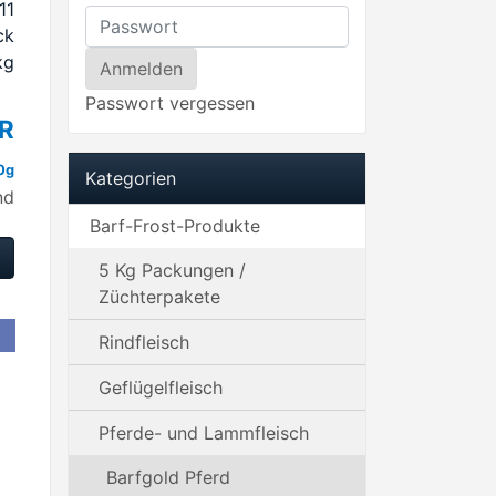
ck
kg
Passwort vergessen
UR
0g
Kategorien
nd
Barf-Frost-Produkte
5 Kg Packungen /
Züchterpakete
Rindfleisch
Geflügelfleisch
Pferde- und Lammfleisch
Barfgold Pferd