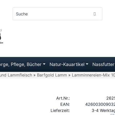
rge, Pflege, Bücher
Natur-Kauartikel
Nassfutter
 und Lammfleisch
»
Barfgold Lamm
»
Lamminnereien-Mix 1
Art.Nr.:
262
EAN:
42600300903
Lieferzeit:
3-4 Werkta