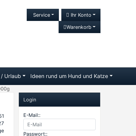
Service
Ihr Konto
Warenkorb
 / Urlaub
Ideen rund um Hund und Katze
000g
Login
E-Mail::
51
27
ge
Passwort::