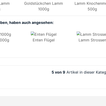
 Lamm
Goldstückchen Lamm
Lamm Knochenmu
g
1000g
500g
aben, haben auch angesehen:
1000g
Enten Flügel
Lamm Strosse
5 von 9
Artikel in dieser Kate