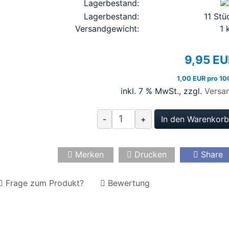
Lagerbestand:
Lagerbestand:
11
Stü
Versandgewicht:
1
9,95 E
1,00 EUR pro 10
inkl. 7 % MwSt.
, zzgl.
Versa
-
+
In den Warenkorb
Merken
Drucken
Share
Frage zum Produkt?
Bewertung