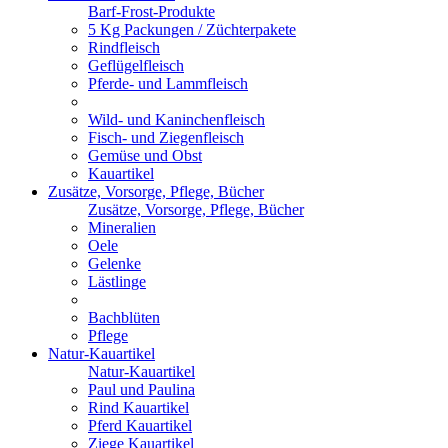
Barf-Frost-Produkte
5 Kg Packungen / Züchterpakete
Rindfleisch
Geflügelfleisch
Pferde- und Lammfleisch
Wild- und Kaninchenfleisch
Fisch- und Ziegenfleisch
Gemüse und Obst
Kauartikel
Zusätze, Vorsorge, Pflege, Bücher
Zusätze, Vorsorge, Pflege, Bücher
Mineralien
Oele
Gelenke
Lästlinge
Bachblüten
Pflege
Natur-Kauartikel
Natur-Kauartikel
Paul und Paulina
Rind Kauartikel
Pferd Kauartikel
Ziege Kauartikel